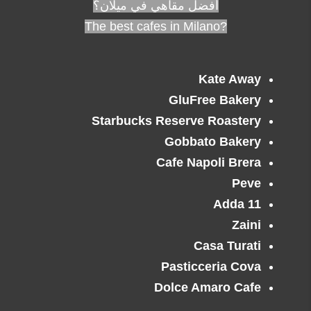
أفضل مقاهي في
ميلان
؟
Milano
?The best cafes in
Kate Away
GluFree Bakery
Starbucks Reserve Roastery
Gobbato Bakery
Cafe Napoli Brera
Peve
Adda 11
Zaini
Casa Turati
Pasticceria Cova
Dolce Amaro Cafe